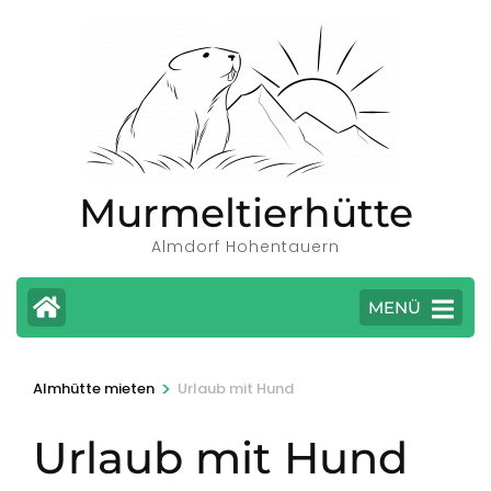
Zum
Inhalt
springen
(Eingabetaste
drücken)
Murmeltierhütte
Almdorf Hohentauern
MENÜ
>
Almhütte mieten
Urlaub mit Hund
Urlaub mit Hund