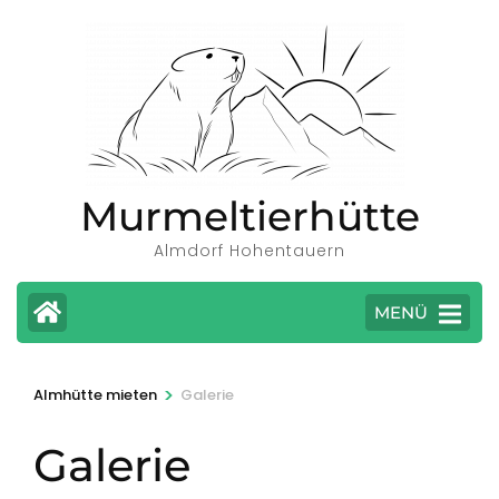
Zum
Inhalt
springen
(Eingabetaste
drücken)
Murmeltierhütte
Almdorf Hohentauern
MENÜ
>
Almhütte mieten
Galerie
Galerie