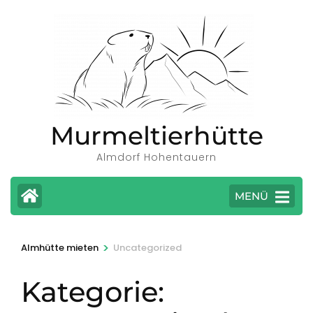
Zum
Inhalt
springen
(Eingabetaste
drücken)
Murmeltierhütte
Almdorf Hohentauern
MENÜ
>
Almhütte mieten
Uncategorized
Kategorie: